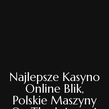
Najlepsze Kasyno
Online Blik,
Polskie Maszyny