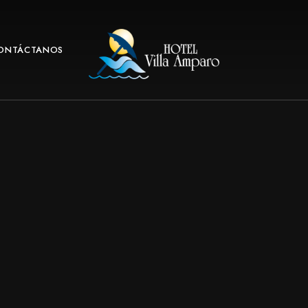
ONTÁCTANOS