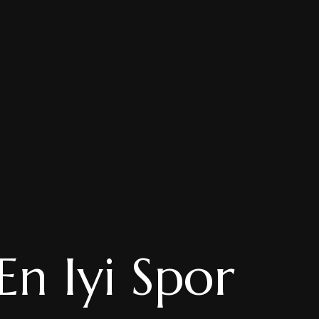
En Iyi Spor