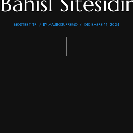
Bahisl Sitesidi
MOSTBET TR
BY
MAUROSUPREMO
DICIEMBRE 11, 2024