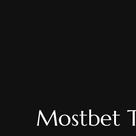
Mostbet Tr