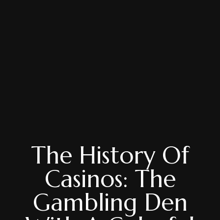
The History Of
Casinos: The
Gambling Den