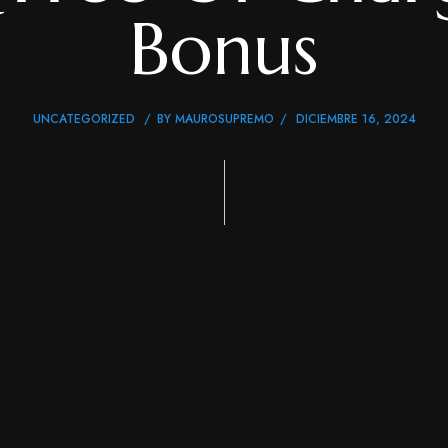
Bonus
UNCATEGORIZED
BY
MAUROSUPREMO
DICIEMBRE 16, 2024