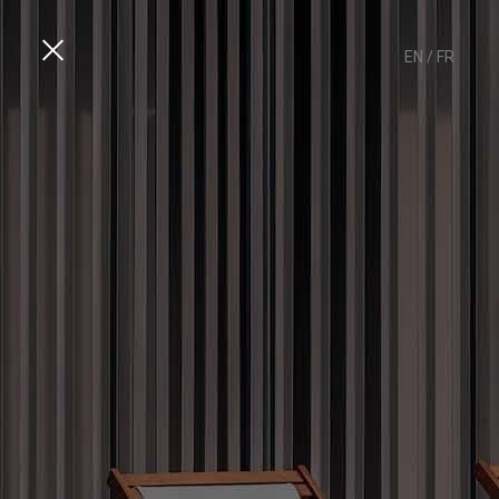
EN
/
FR