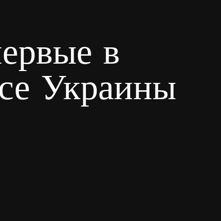
первые в
есе Украины