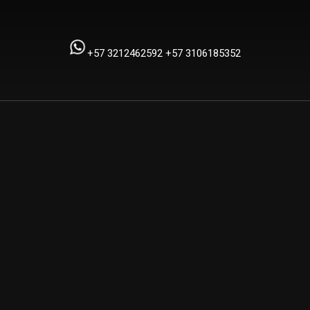
+57 3212462592
+57 3106185352