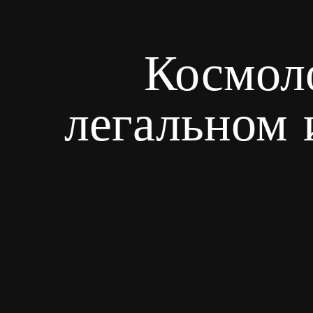
Космоло
легальном 