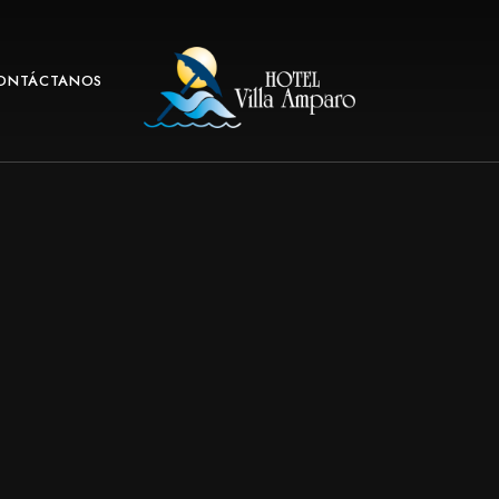
ONTÁCTANOS