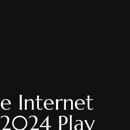
e Internet
 2024 Play