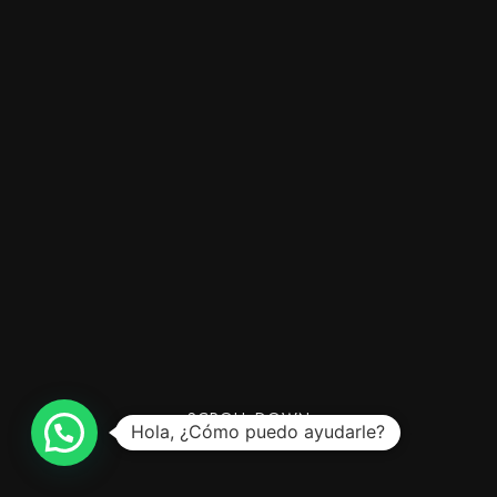
SCROLL DOWN
Hola, ¿Cómo puedo ayudarle?