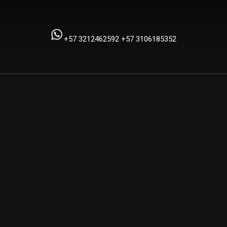
+57 3212462592
+57 3106185352