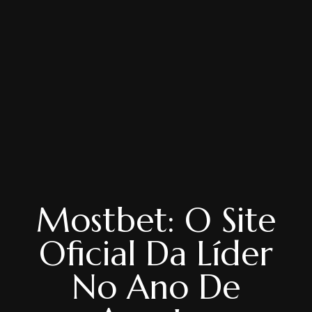
Mostbet: O Site
Oficial Da Líder
No Ano De