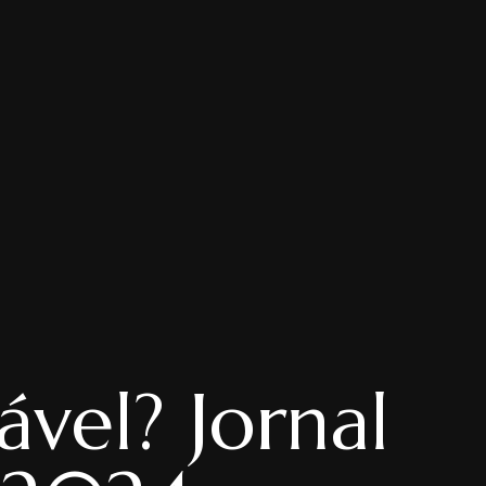
vel? Jornal