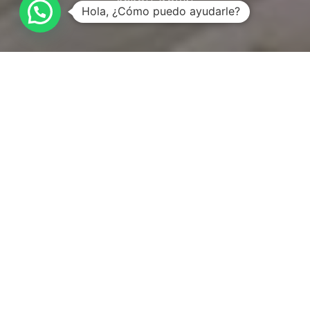
SCROLL DOWN
Hola, ¿Cómo puedo ayudarle?
Lorem ipsum dolor sit amet, consectetuer
adipiscing elit. Aenean commodo ligula eget
dolor. Aenean massa. Cum sociis natoque
penatibus et magnis dis parturient montes,
nascetur ridiculus mus. Donec quam felis,
ultricies nec, pellentesque eu, pretium quis,
sem. Nulla consequat massa quis enim. Aenean
vulputate eleifend tellus. Aenean leo ligula,
porttitor eu, consequat vitae, eleifend ac, enim.
Donec pede justo, fringilla vel, aliquet nec,
vulputate eget, arcu. In enim justo, rhoncus ut,